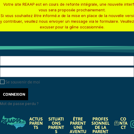
Votre site REAAP est en cours de refonte intégrale, une nouvelle inter
vous sera proposée prochainement.
Si vous souhaitez être informé.e de la mise en place de la nouvelle vers
y contribuer, veuillez nous envoyer un message via le formulaire. Veuille
excuser pour la gêne occasionnée.
Se souvenir de moi
CONNEXION
Mot de passe perdu ?
ACTUS
SITUATI
ÊTRE
PROFES
CO
PAREN
ONS
PARENT
SIONNEL
NTA
TS
PARENT
UNE
DE LA
CT
S
AVENTU
PARENT