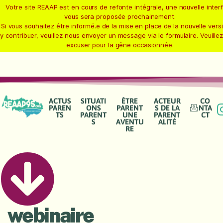
Votre site REAAP est en cours de refonte intégrale, une nouvelle inter
vous sera proposée prochainement.
Si vous souhaitez être informé.e de la mise en place de la nouvelle vers
y contribuer, veuillez nous envoyer un message via le formulaire. Veuille
excuser pour la gêne occasionnée.
ACTUS
SITUATI
ÊTRE
ACTEUR
CO
PAREN
ONS
PARENT
S DE LA
NTA
TS
PARENT
UNE
PARENT
CT
S
AVENTU
ALITÉ
RE
webinaire