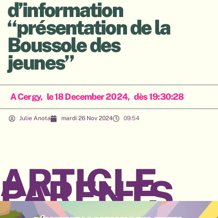
d’information
“présentation de la
Boussole des
jeunes”
A Cergy,
le 18 December 2024,
dès 19:30:28
Julie Anota
mardi 26 Nov 2024
09:54
ARTICLE
PARENTS