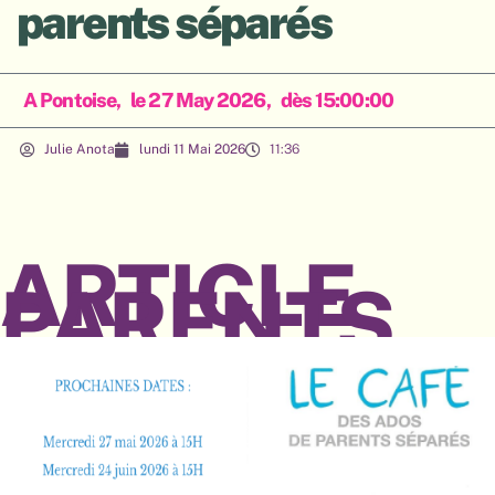
parents séparés
A Pontoise,
le 27 May 2026,
dès 15:00:00
Julie Anota
lundi 11 Mai 2026
11:36
ARTICLE
PARENTS