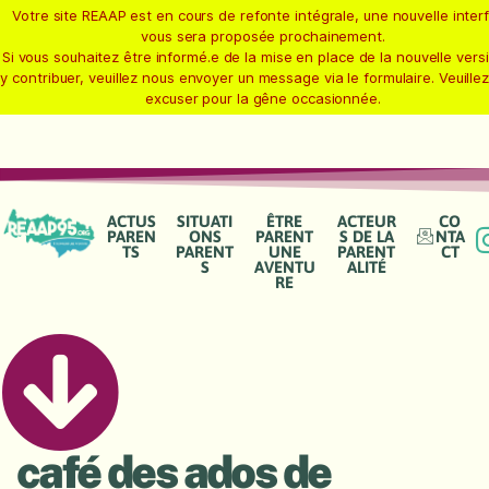
Votre site REAAP est en cours de refonte intégrale, une nouvelle inter
vous sera proposée prochainement.
Si vous souhaitez être informé.e de la mise en place de la nouvelle vers
y contribuer, veuillez nous envoyer un message via le formulaire. Veuille
excuser pour la gêne occasionnée.
ACTUS
SITUATI
ÊTRE
ACTEUR
CO
PAREN
ONS
PARENT
S DE LA
NTA
TS
PARENT
UNE
PARENT
CT
S
AVENTU
ALITÉ
RE
café des ados de